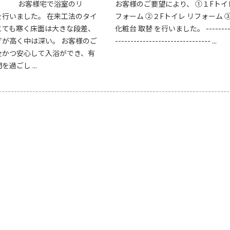
客様宅で浴室のリ
お客様のご要望により、 ➀１Fトイ
を行いました。 在来工法のタイ
フォーム ➁２Fトイレ リフォーム 
とても寒く床面は大きな段差、
化粧台 取替 を行いました。 ---------
ぎが高く中は深い。 お客様のご
------------------------------- ...
全かつ安心して入浴ができ、有
過ごし ...