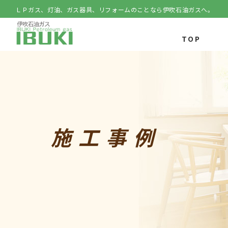
ＬＰガス、灯油、ガス器具、リフォームのことなら伊吹石油ガスへ。
伊吹石油ガス
TOP
施工事例