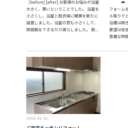
［before] [after] お客様のお悩みが浴室
➡ お
大きく、寒いということでした。 浴室を
フォーム
小さくし、浴室と脱衣場に暖房を新たに
ル張りで
設置しました。浴室の窓も小さくして、
浴槽は跨
隙間風をできるだけ減らしました。 脱 ...
要望は安
意義な時間を
2000.01.01
ご自宅キッチンリフォーム